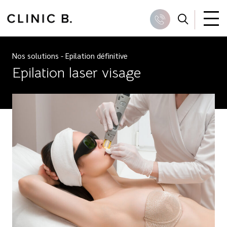
Skip
to
Recher
Appeler
content
Nos solutions
-
Epilation définitive
Epilation laser visage