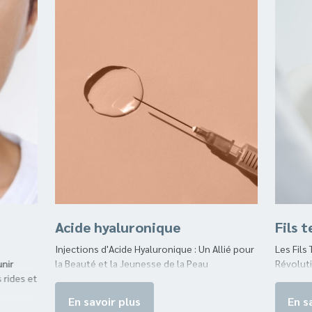
Acide hyaluronique
Fils 
Injections d'Acide Hyaluronique : Un Allié pour
Les Fils
unir
la Beauté et la Jeunesse de la Peau
Révoluti
 rides et
En savoir plus
En s