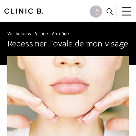
Skip
to
Recher
Appeler
content
Vos besoins
-
Visage
-
Anti-âge
Redessiner l'ovale de mon visage