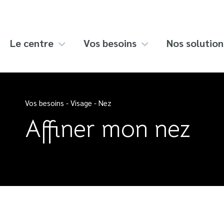
Skip
to
content
Le centre
Vos besoins
Nos solution
Vos besoins
-
Visage
-
Nez
Affiner mon nez