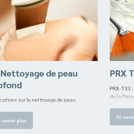
 Nettoyage de peau
PRX T
ofond
PRX-T33 :
de la Peau
ications sur le nettoyage de peau.
En savoi
 savoir plus