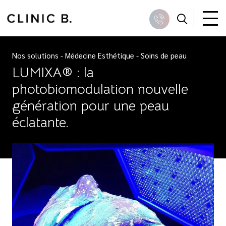
Skip
to
Recher
Appeler
content
Nos solutions
-
Médecine Esthétique
-
Soins de peau
LUMIXA® : la
photobiomodulation nouvelle
génération pour une peau
éclatante.