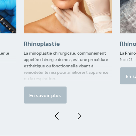
Rhinoplastie
Rhino
er le
La rhinoplastie chirurgicale, communément
La Rhino
appelée chirurgie du nez, est une procédure
Non Chir
esthétique ou fonctionnelle visant à
remodeler le nez pour améliorer l'apparence
En s
ou la respiration.
En savoir plus