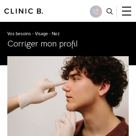
Skip
to
Recher
Appeler
content
Vos besoins
-
Visage
-
Nez
Corriger mon profil