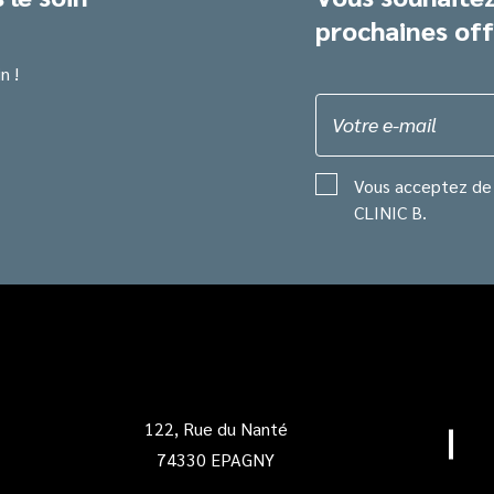
prochaines off
n !
Votre e-mail
Vous acceptez de 
CLINIC B.
122, Rue du Nanté
74330 EPAGNY