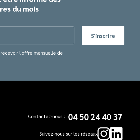
res du mois
recevoir l'offre mensuelle de
04 50 24 40 37
Contactez-nous :
Instag
Link
Suivez-nous sur les réseaux