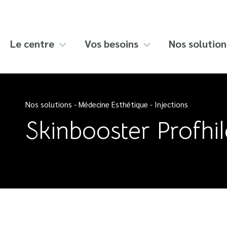
Skip
to
content
Le centre
Vos besoins
Nos solution
Nos solutions
-
Médecine Esthétique
-
Injections
Skinbooster Profhi